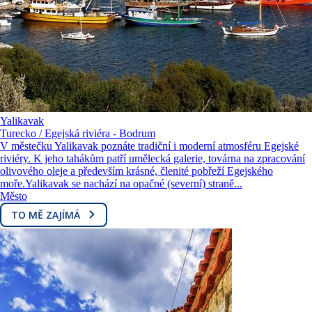
Yalikavak
Turecko / Egejská riviéra - Bodrum
V městečku Yalikavak poznáte tradiční i moderní atmosféru Egejské
riviéry. K jeho tahákům patří umělecká galerie, továrna na zpracování
olivového oleje a především krásné, členité pobřeží Egejského
moře.Yalikavak se nachází na opačné (severní) straně...
Město
TO MĚ ZAJÍMÁ