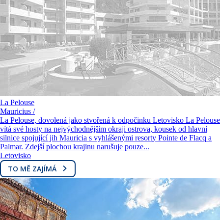
La Pelouse
Mauricius /
La Pelouse, dovolená jako stvořená k odpočinku Letovisko La Pelouse
vítá své hosty na nejvýchodnějším okraji ostrova, kousek od hlavní
silnice spojující jih Mauricia s vyhlášenými resorty Pointe de Flacq a
Palmar. Zdejší plochou krajinu narušuje pouze...
Letovisko
TO MĚ ZAJÍMÁ