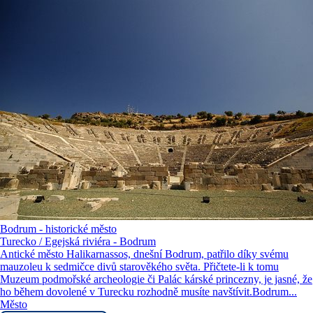
Bodrum - historické město
Turecko / Egejská riviéra - Bodrum
Antické město Halikarnassos, dnešní Bodrum, patřilo díky svému
mauzoleu k sedmičce divů starověkého světa. Přičtete-li k tomu
Muzeum podmořské archeologie či Palác kárské princezny, je jasné, že
ho během dovolené v Turecku rozhodně musíte navštívit.Bodrum...
Město