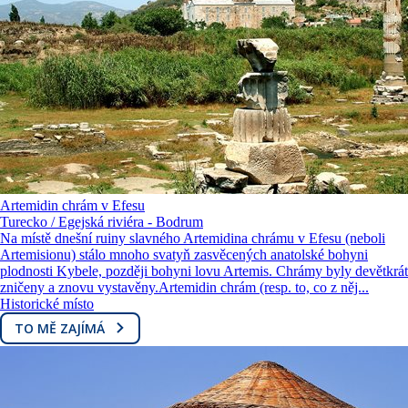
Artemidin chrám v Efesu
Turecko / Egejská riviéra - Bodrum
Na místě dnešní ruiny slavného Artemidina chrámu v Efesu (neboli
Artemisionu) stálo mnoho svatyň zasvěcených anatolské bohyni
plodnosti Kybele, později bohyni lovu Artemis. Chrámy byly devětkrát
zničeny a znovu vystavěny.Artemidin chrám (resp. to, co z něj...
Historické místo
TO MĚ ZAJÍMÁ