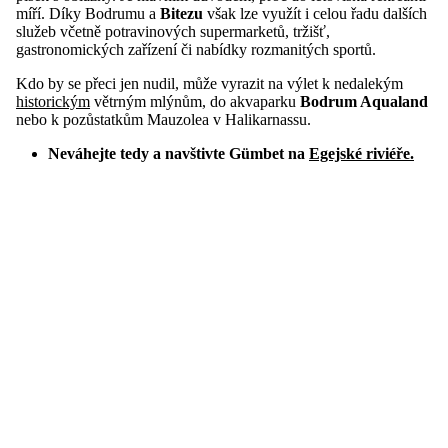
míří. Díky Bodrumu a
Bitezu
však lze využít i celou řadu dalších
služeb včetně potravinových supermarketů, tržišť,
gastronomických zařízení či nabídky rozmanitých sportů.
Kdo by se přeci jen nudil, může vyrazit na výlet k nedalekým
historickým
větrným mlýnům, do akvaparku
Bodrum Aqualand
nebo k pozůstatkům Mauzolea v Halikarnassu.
Neváhejte tedy a navštivte Gümbet na
Egejské riviéře.