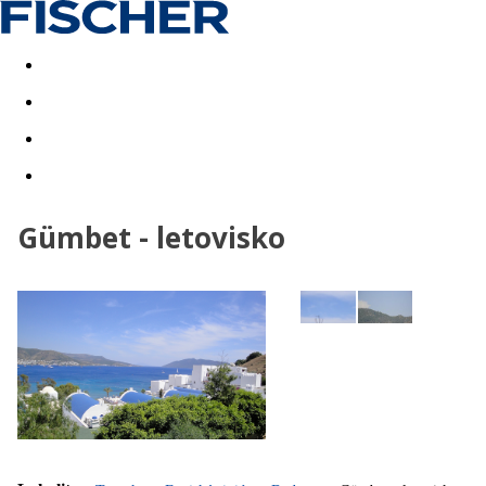
Akční nabídky
Last minute
First minute - Exotika a zim
Gümbet - letovisko