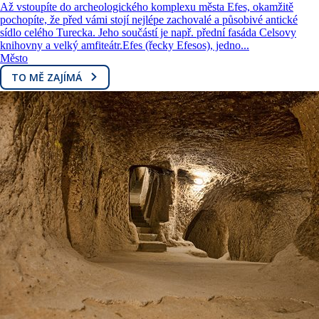
Až vstoupíte do archeologického komplexu města Efes, okamžitě
pochopíte, že před vámi stojí nejlépe zachovalé a působivé antické
sídlo celého Turecka. Jeho součástí je např. přední fasáda Celsovy
knihovny a velký amfiteátr.Efes (řecky Efesos), jedno...
Město
TO MĚ ZAJÍMÁ