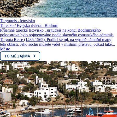
Turgutreis - letovisko
Turecko / Egejská riviéra - Bodrum
Příjemné turecké letovisko Turgutreis na konci Bodrumského
poloostrova bylo pojmenováno podle slavného osmanského admirála
Turguta Reise (1485-1565). Podílel se mj. na výrobě námořní mapy
této oblasti. Jeho sochu můžete vidět v místním přístavu, odkud také...
Město
TO MĚ ZAJÍMÁ