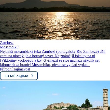
Zambezi
Mosambik /
Nejdelší mosambická řeka Zambezi (portugalsky Rio Zambeze) dělí
zemi na plochý jih a hornatý sever. Nejznámější lokality na ní
(Viktoriiny vodopády a tzv. čtyřmezí) se sice nachází několik set
kilometrů za hranicí Mosambiku, přesto se vyplatí vydat...
Přírodní zajímavost
TO MĚ ZAJÍMÁ