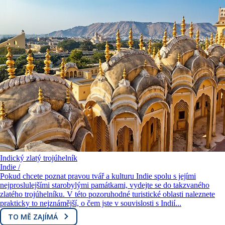
Indický zlatý trojúhelník
Indie /
Pokud chcete poznat pravou tvář a kulturu Indie spolu s jejími
nejproslulejšími starobylými památkami, vydejte se do takzvaného
zlatého trojúhelníku. V této pozoruhodné turistické oblasti naleznete
prakticky to nejznámější, o čem jste v souvislosti s Indií...
TO MĚ ZAJÍMÁ