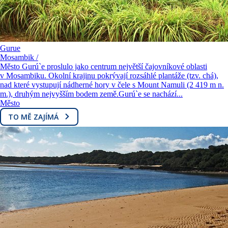
Gurue
Mosambik /
Město Gurú`e proslulo jako centrum největší čajovníkové oblasti
v Mosambiku. Okolní krajinu pokrývají rozsáhlé plantáže (tzv. chá),
nad které vystupují nádherné hory v čele s Mount Namuli (2 419 m n.
m.), druhým nejvyšším bodem země.Gurú`e se nachází...
Město
TO MĚ ZAJÍMÁ