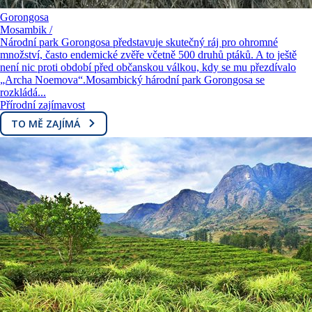
Gorongosa
Mosambik /
Národní park Gorongosa představuje skutečný ráj pro ohromné
množství, často endemické zvěře včetně 500 druhů ptáků. A to ještě
není nic proti období před občanskou válkou, kdy se mu přezdívalo
„Archa Noemova“.Mosambický hárodní park Gorongosa se
rozkládá...
Přírodní zajímavost
TO MĚ ZAJÍMÁ