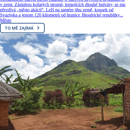
v zemi. Zásluhou košatých stromů, lemujících dlouhé bulváry, se mu
přezdívá „město akácií“. Leží na samém jihu země, kousek od
Svazijska a jenom 120 kilometrů od hranice Jihoafrické republiky...
Město
TO MĚ ZAJÍMÁ