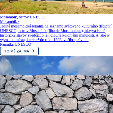
Mosambik, ostrov UNESCO
Mosambik /
Jediná mosambická lokalita na seznamu světového kulturního dědictví
UNESCO, ostrov Mosambik (Ilha de Mocambique), ukrývá četné
historické stavby svědčící o její dlouhé koloniální minulosti. A také o
významu města, které až do roku 1898 tvořilo správní...
Památka UNESCO
TO MĚ ZAJÍMÁ