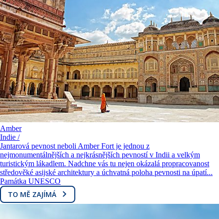
Amber
Indie /
Jantarová pevnost neboli Amber Fort je jednou z
nejmonumentálnějších a nejkrásnějších pevností v Indii a velkým
turistickým lákadlem. Nadchne vás tu nejen okázalá propracovanost
středověké asijské architektury a úchvatná poloha pevnosti na úpatí...
Památka UNESCO
TO MĚ ZAJÍMÁ