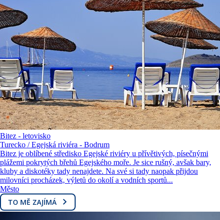
Bitez - letovisko
Turecko / Egejská riviéra - Bodrum
Bitez je oblíbené středisko Egejské riviéry u přívětivých, písečnými
plážemi pokrytých břehů Egejského moře. Je sice rušný, avšak bary,
kluby a diskotéky tady nenajdete. Na své si tady naopak přijdou
milovníci procházek, výletů do okolí a vodních sportů...
Město
TO MĚ ZAJÍMÁ