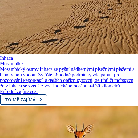
Inhaca
Mosambik /
Mosambický ostrov Inhaca se pyšní nádhernými písečnými plážemi a
blankytnou vodou. Zvláště příhodné podmínky zde panují pro
pozorování keporkaků a dalších obřích kytovců, delfínů či mořských
želv.Inhaca se zvedá z vod Indického oceánu asi 30 kilometrů...
Přírodní zajímavost
TO MĚ ZAJÍMÁ