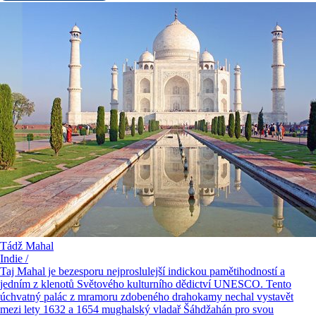
Tádž Mahal
Indie /
Taj Mahal je bezesporu nejproslulejší indickou pamětihodností a
jedním z klenotů Světového kulturního dědictví UNESCO. Tento
úchvatný palác z mramoru zdobeného drahokamy nechal vystavět
mezi lety 1632 a 1654 mughalský vladař Šáhdžahán pro svou