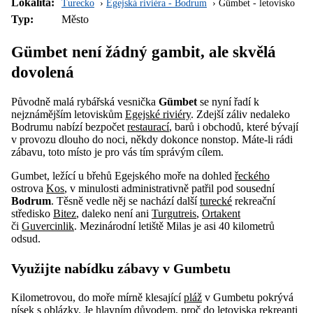
Lokalita:
Turecko
Egejská riviéra - Bodrum
Gümbet - letovisko
Typ:
Město
Gümbet není žádný gambit, ale skvělá
dovolená
Původně malá rybářská vesnička
Gümbet
se nyní řadí k
nejznámějším letoviskům
Egejské riviéry
. Zdejší záliv nedaleko
Bodrumu nabízí bezpočet
restaurací
, barů i obchodů, které bývají
v provozu dlouho do noci, někdy dokonce nonstop. Máte-li rádi
zábavu, toto místo je pro vás tím správým cílem.
Gumbet, ležící u břehů Egejského moře na dohled
řeckého
ostrova
Kos
, v minulosti administrativně patřil pod sousední
Bodrum
. Těsně vedle něj se nachází další
turecké
rekreační
středisko
Bitez
, daleko není ani
Turgutreis
,
Ortakent
či
Guvercinlik
. Mezinárodní letiště Milas je asi 40 kilometrů
odsud.
Využijte nabídku zábavy v Gumbetu
Kilometrovou, do moře mírně klesající
pláž
v Gumbetu pokrývá
písek s oblázky. Je hlavním důvodem, proč do letoviska rekreanti