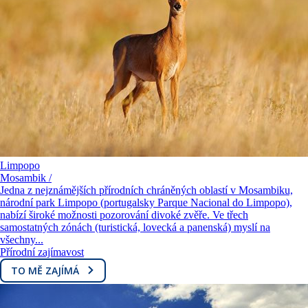
Limpopo
Mosambik /
Jedna z nejznámějších přírodních chráněných oblastí v Mosambiku,
národní park Limpopo (portugalsky Parque Nacional do Limpopo),
nabízí široké možnosti pozorování divoké zvěře. Ve třech
samostatných zónách (turistická, lovecká a panenská) myslí na
všechny...
Přírodní zajímavost
TO MĚ ZAJÍMÁ