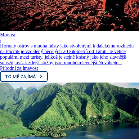
Moorea
/
Hornatý ostrov s mnoha místy jako stvořenými k dalekému rozhledu
na Pacifik je vzdálený necelých 20 kilometrů od Tahiti. Je velice
populární mezi turisty, jelikož je stejně krásný jako jeho slavnější
soused, avšak zdejší služby jsou mnohem levnější.Neváhejte...
Přírodní zajímavost
TO MĚ ZAJÍMÁ