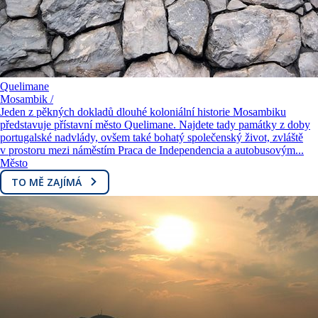
Quelimane
Mosambik /
Jeden z pěkných dokladů dlouhé koloniální historie Mosambiku
představuje přístavní město Quelimane. Najdete tady památky z doby
portugalské nadvlády, ovšem také bohatý společenský život, zvláště
v prostoru mezi náměstím Praca de Independencia a autobusovým...
Město
TO MĚ ZAJÍMÁ