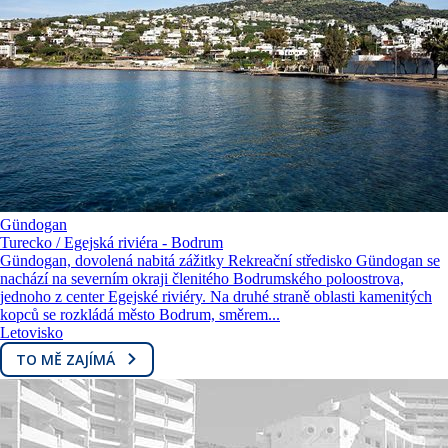
Gündogan
Turecko / Egejská riviéra - Bodrum
Gündogan, dovolená nabitá zážitky Rekreační středisko Gündogan se
nachází na severním okraji členitého Bodrumského poloostrova,
jednoho z center Egejské riviéry. Na druhé straně oblasti kamenitých
kopců se rozkládá město Bodrum, směrem...
Letovisko
TO MĚ ZAJÍMÁ