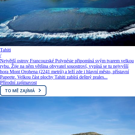
Tahiti
/
Největší ostrov Francouzské Polynésie připomíná svým tvarem velkou
rybu. Žije na něm většina obyvatel souostroví, vypíná se tu nejvyšší
hora Mont Orohena (2241 metrů) a leží zde i hlavní město, přístavní
Papeete. Velkou část plochy Tahiti zabírá deštný prales...
Přírodní zajímavost
TO MĚ ZAJÍMÁ