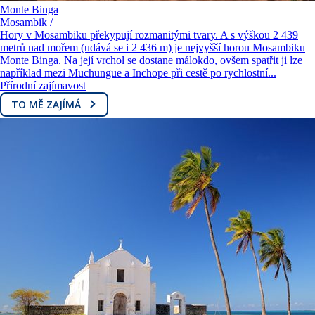
Monte Binga
Mosambik /
Hory v Mosambiku překypují rozmanitými tvary. A s výškou 2 439
metrů nad mořem (udává se i 2 436 m) je nejvyšší horou Mosambiku
Monte Binga. Na její vrchol se dostane málokdo, ovšem spatřit ji lze
například mezi Muchungue a Inchope při cestě po rychlostní...
Přírodní zajímavost
TO MĚ ZAJÍMÁ