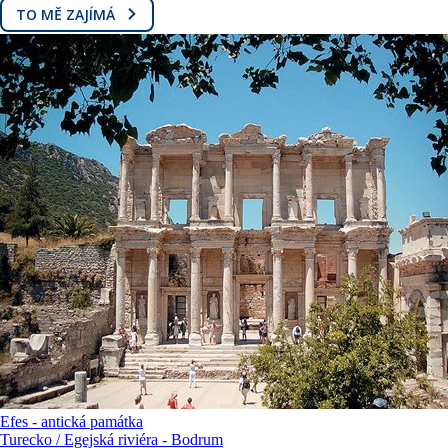
TO MĚ ZAJÍMÁ
Efes - antická památka
Turecko / Egejská riviéra - Bodrum