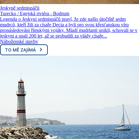
Jeskyně sedmispáčů
Turecko / Egejská riviéra - Bodrum
Legenda o Jeskyni sedmispáčů praví, že zde našlo útočiště sedm
mudrců, kteří žili za císaře Decia a byli pro svou křesťanskou víru
pronásledováni římskými vojáky. Mladí mudrlanti unikli, schovali se v
jeskyni a spali 200 let, až se probudili za vlády císaře...
Náboženské stavby
TO MĚ ZAJÍMÁ