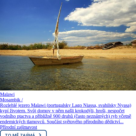
Malawi
Mosambik /
Rozlehlé jezero Malawi (portugalsky Lago Niassa, svahilsky Nyasa)
kypí životem. Svůj domov v něm našli krokodýli, hroši, nespočet
vodního ptactva a přibližně 900 druhů (často neznámých) ryb včetně
endemických tlamovců. Součást světového přírodního dědictví...
Přírodní zajímavost
TO MĚ ZAJÍMÁ