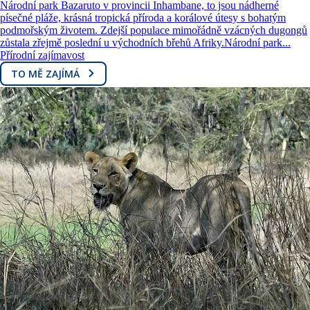
Národní park Bazaruto v provincii Inhambane, to jsou nádherné
písečné pláže, krásná tropická příroda a korálové útesy s bohatým
podmořským životem. Zdejší populace mimořádně vzácných dugongů
zůstala zřejmě poslední u východních břehů Afriky.Národní park...
Přírodní zajímavost
TO MĚ ZAJÍMÁ