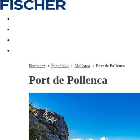
Akční nabídky
Last minute
First minute - Exotika a zim
Fischer.cz
Španělsko
Mallorca
Port de Pollenca
Port de Pollenca