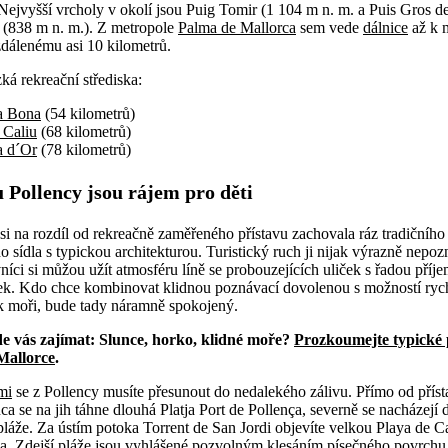
Nejvyšší vrcholy v okolí jsou Puig Tomir (1 104 m n. m. a Puis Gros d
s (838 m n. m.). Z metropole
Palma de Mallorca
sem vede
dálnice
až k 
zdálenému asi 10 kilometrů.
zká rekreační střediska:
a Bona
(54 kilometrů)
 Caliu
(68 kilometrů)
a d´Or
(78 kilometrů)
u Pollency jsou rájem pro děti
si na rozdíl od rekreačně zaměřeného přístavu zachovala ráz tradičního
o sídla s typickou architekturou. Turistický ruch ji nijak výrazně nepo
níci si můžou užít atmosféru líně se probouzejících uliček s řadou pří
ek. Kdo chce kombinovat klidnou poznávací dovolenou s možností ryc
k moři, bude tady náramně spokojený.
e vás zajímat: Slunce, horko, klidné moře?
Prozkoumejte typické 
Mallorce
.
mi
se z Pollency musíte přesunout do nedalekého zálivu. Přímo od příst
ca se na jih táhne dlouhá Platja Port de Pollença, severně se nacházejí
pláže. Za ústím potoka Torrent de San Jordi objevíte velkou Playa de C
sa. Zdejší pláže jsou vyhlášené pozvolným klesáním písečného povrchu