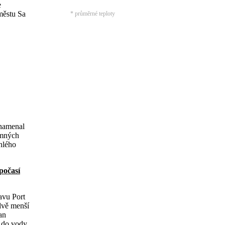
e
městu Sa
* průměrné teploty
znamenal
jemných
hlého
počasí
avu Port
 dvě menší
an
 do vody,