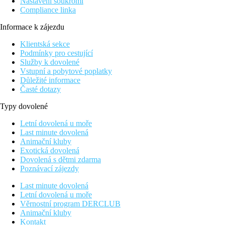
Nastavení soukromí
Compliance linka
Informace k zájezdu
Klientská sekce
Podmínky pro cestující
Služby k dovolené
Vstupní a pobytové poplatky
Důležité informace
Časté dotazy
Typy dovolené
Letní dovolená u moře
Last minute dovolená
Animační kluby
Exotická dovolená
Dovolená s dětmi zdarma
Poznávací zájezdy
Last minute dovolená
Letní dovolená u moře
Věrnostní program DERCLUB
Animační kluby
Kontakt