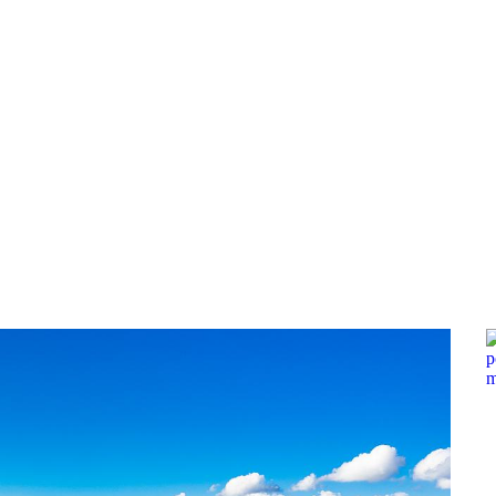
a u moře
Animační kluby
First minute – Léto 2027
Vě