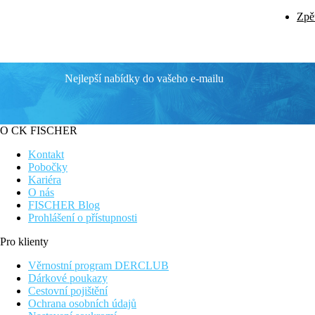
Zpět
Nejlepší nabídky do vašeho e-mailu
O CK FISCHER
Kontakt
Pobočky
Kariéra
O nás
FISCHER Blog
Prohlášení o přístupnosti
Pro klienty
Věrnostní program DERCLUB
Dárkové poukazy
Cestovní pojištění
Ochrana osobních údajů