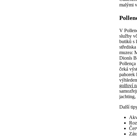
malými v
Pollen
V Pollen
služby v
butiků s
střediska
muzea: M
Dionís B
Pollença
čeká výs
pahorek 
výhledem
golfoví 
samozřej
jachting,
Další tip
Akv
Roz
Čer
Záto