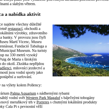
lnami a slabým větrem.
ca a nabídka aktivit
ce najdete všechny důležité
četně
restaurací
, obchodů a
 lokálními výrobky, zdravotního
 a banky. V provozu jsou čtyři
useu Martí Vicenc, Museu
ennàssar, Fundació Tabaluga a
 Municipal Museum. Na turisty
tup na 330 metrů vysoký
Puig de Maria s širokým
 do okolí. Zkrátka nepřijdou
nadšenci
, milovníci jezdectví a
mostí jsou vodní sporty jako
 potápění a surfování.
y na výlety kolem Pollency:
árium
Palma Aquarium
s nádhernými rybami
sáhlý vodní svět
Western Park Magaluf
s báječnými tobogány
vnový meruňkový trh v
Porreres
s chutnými lokálními produkty
ky Cala Pi s pevnostní věží