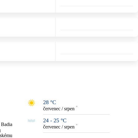
28 °C
*
červenec / srpen
24 - 25 °C
u Badia
*
červenec / srpen
a
ořskému