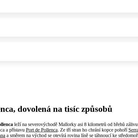
enca, dovolená na tisíc způsobů
ollenca
leží na severovýchodě Mallorky asi 8 kilometrů od břehů záliv
nca a přístavu
Port de Pollenca
. Ze tří stran ho chrání kopce pohoří
Serr
ana
a směrem na východ se otevírá rovina líně se táhnoucí ke středom