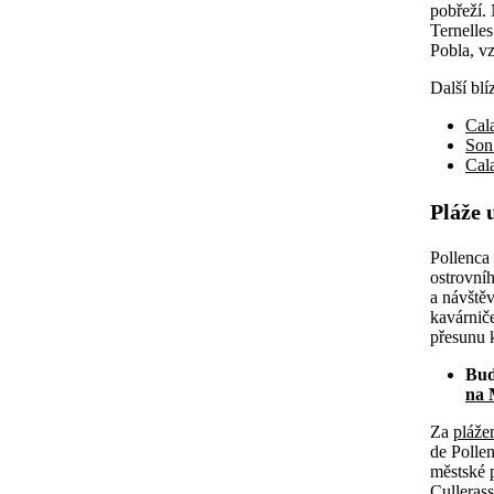
pobřeží. 
Ternelle
Pobla, v
Další blí
Cal
Son
Cal
Pláže 
Pollenca 
ostrovníh
a návštěv
kavárnič
přesunu 
Bud
na 
Za
pláže
de Pollen
městské 
Culleras