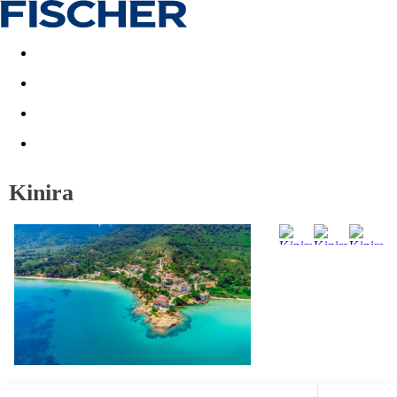
Akční nabídky
Last minute
First minute - Exotika a zim
Kinira