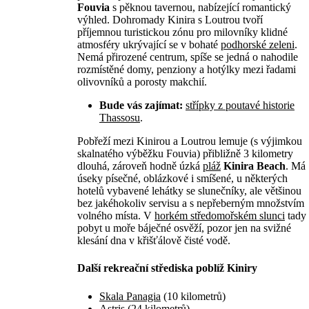
Fouvia
s pěknou tavernou, nabízející romantický
výhled. Dohromady Kinira s Loutrou tvoří
příjemnou turistickou zónu pro milovníky klidné
atmosféry ukrývající se v bohaté
podhorské zeleni
.
Nemá přirozené centrum, spíše se jedná o nahodile
rozmístěné domy, penziony a hotýlky mezi řadami
olivovníků a porosty makchií.
Bude vás zajímat:
střípky z poutavé historie
Thassosu
.
Pobřeží mezi Kinirou a Loutrou lemuje (s výjimkou
skalnatého výběžku Fouvia) přibližně 3 kilometry
dlouhá, zároveň hodně úzká
pláž
Kinira Beach
. Má
úseky písečné, oblázkové i smíšené, u některých
hotelů vybavené lehátky se slunečníky, ale většinou
bez jakéhokoliv servisu a s nepřeberným množstvím
volného místa. V
horkém středomořském slunci
tady
pobyt u moře báječné osvěží, pozor jen na svižné
klesání dna v křišťálově čisté vodě.
Další rekreační střediska poblíž Kiniry
Skala Panagia
(10 kilometrů)
Astris
(24 kilometrů)