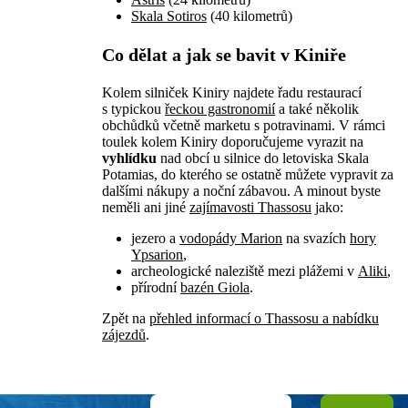
Skala Sotiros
(40 kilometrů)
Co dělat a jak se bavit v Kiniře
Kolem silniček Kiniry najdete řadu restaurací
s typickou
řeckou gastronomií
a také několik
obchůdků včetně marketu s potravinami. V rámci
toulek kolem Kiniry doporučujeme vyrazit na
vyhlídku
nad obcí u silnice do letoviska Skala
Potamias, do kterého se ostatně můžete vypravit za
dalšími nákupy a noční zábavou. A minout byste
neměli ani jiné
zajímavosti Thassosu
jako:
jezero a
vodopády Marion
na svazích
hory
Ypsarion
,
archeologické naleziště mezi plážemi v
Aliki
,
přírodní
bazén Giola
.
Zpět na
přehled informací o Thassosu a nabídku
zájezdů
.