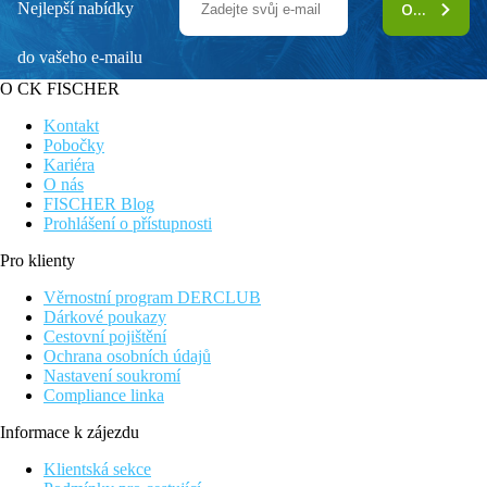
Nejlepší nabídky
ODEBÍRAT
do vašeho e-mailu
O CK FISCHER
Kontakt
Pobočky
Kariéra
O nás
FISCHER Blog
Prohlášení o přístupnosti
Pro klienty
Věrnostní program DERCLUB
Dárkové poukazy
Cestovní pojištění
Ochrana osobních údajů
Nastavení soukromí
Compliance linka
Informace k zájezdu
Klientská sekce