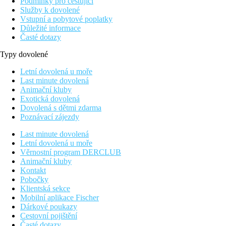
Podmínky pro cestující
Služby k dovolené
Vstupní a pobytové poplatky
Důležité informace
Časté dotazy
Typy dovolené
Letní dovolená u moře
Last minute dovolená
Animační kluby
Exotická dovolená
Dovolená s dětmi zdarma
Poznávací zájezdy
Last minute dovolená
Letní dovolená u moře
Věrnostní program DERCLUB
Animační kluby
Kontakt
Pobočky
Klientská sekce
Mobilní aplikace Fischer
Dárkové poukazy
Cestovní pojištění
Časté dotazy