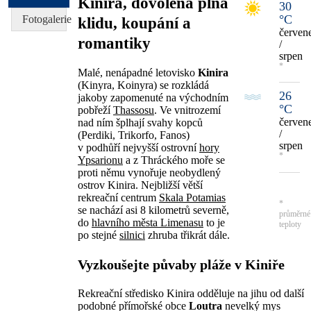
Kinira, dovolená plná
30
°C
Fotogalerie
klidu, koupání a
červen
romantiky
/
srpen
*
Malé, nenápadné letovisko
Kinira
(Kinyra, Koinyra) se rozkládá
26
jakoby zapomenuté na východním
°C
pobřeží
Thassosu
. Ve vnitrozemí
červen
nad ním šplhají svahy kopců
/
(Perdiki, Trikorfo, Fanos)
srpen
v podhůří nejvyšší ostrovní
hory
*
Ypsarionu
a z Thráckého moře se
proti němu vynořuje neobydlený
ostrov Kinira. Nejbližší větší
rekreační centrum
Skala Potamias
*
se nachází asi 8 kilometrů severně,
průměrné
do
hlavního města Limenasu
to je
teploty
po stejné
silnici
zhruba třikrát dále.
Vyzkoušejte půvaby pláže v Kiniře
Rekreační středisko Kinira odděluje na jihu od další
podobné přímořské obce
Loutra
nevelký mys