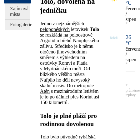
Tolo, dovolená na
°C
Zajímavá
červen
jedničku
/
místa
srpen
Jedno z nejznámějších
*
Fotogalerie
peloponéských
letovisek
Tolo
se rozkládá na poloostrově
26
Argolid u břehů Nauplijského
°C
zálivu. Středisko je k němu
červen
otočeno jihovýchodním
/
směrem s výhledem na
srpen
ostrůvky Romvi a Platia
*
v Myrtoánském moři. Od
blízkého většího města
Nafplio
ho dělí nevysoký
skalní masiv. Do metropole
*
průměrné
Atén
s mezinárodním letištěm
teploty
je to po dálnici přes
Korint
asi
150 kilometrů.
Tolo je plné pláží pro
rodinnou dovolenou
Tolo bylo původně rybářská