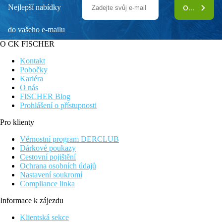
Nejlepší nabídky
ODEBÍRAT
do vašeho e-mailu
O CK FISCHER
Kontakt
Pobočky
Kariéra
O nás
FISCHER Blog
Prohlášení o přístupnosti
Pro klienty
Věrnostní program DERCLUB
Dárkové poukazy
Cestovní pojištění
Ochrana osobních údajů
Nastavení soukromí
Compliance linka
Informace k zájezdu
Klientská sekce