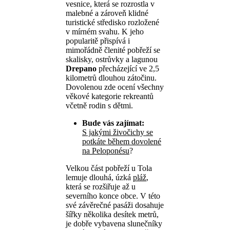
vesnice, která se rozrostla v
malebné a zároveň klidné
turistické středisko rozložené
v mírném svahu. K jeho
popularitě přispívá i
mimořádně členité pobřeží se
skalisky, ostrůvky a lagunou
Drepano
přecházející ve 2,5
kilometrů dlouhou zátočinu.
Dovolenou zde ocení všechny
věkové kategorie rekreantů
včetně rodin s dětmi.
Bude vás zajímat:
S jakými živočichy se
potkáte během dovolené
na Peloponésu
?
Velkou část pobřeží u Tola
lemuje dlouhá, úzká
pláž
,
která se rozšiřuje až u
severního konce obce. V této
své závěrečné pasáži dosahuje
šířky několika desítek metrů,
je dobře vybavena slunečníky