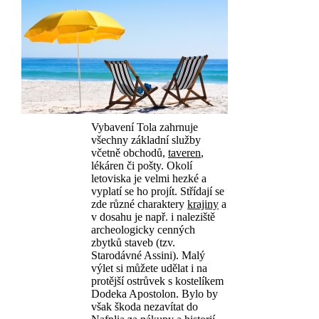
Vybavení Tola zahrnuje
všechny základní služby
včetně obchodů,
taveren
,
lékáren či pošty. Okolí
letoviska je velmi hezké a
vyplatí se ho projít. Střídají se
zde různé charaktery
krajiny
a
v dosahu je např. i naleziště
archeologicky cenných
zbytků staveb (tzv.
Starodávné Assini). Malý
výlet si můžete udělat i na
protější ostrůvek s kostelíkem
Dodeka Apostolon. Bylo by
však škoda nezavítat do