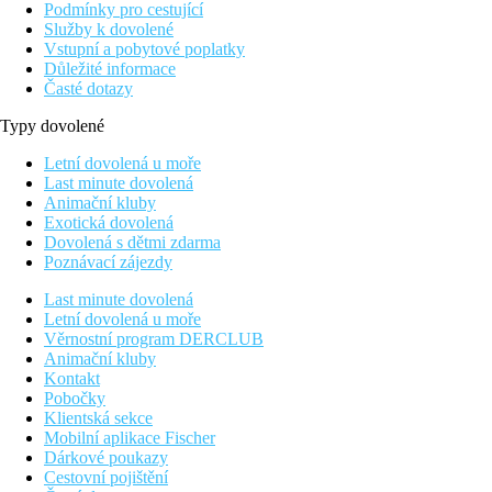
Podmínky pro cestující
Služby k dovolené
Vstupní a pobytové poplatky
Důležité informace
Časté dotazy
Typy dovolené
Letní dovolená u moře
Last minute dovolená
Animační kluby
Exotická dovolená
Dovolená s dětmi zdarma
Poznávací zájezdy
Last minute dovolená
Letní dovolená u moře
Věrnostní program DERCLUB
Animační kluby
Kontakt
Pobočky
Klientská sekce
Mobilní aplikace Fischer
Dárkové poukazy
Cestovní pojištění