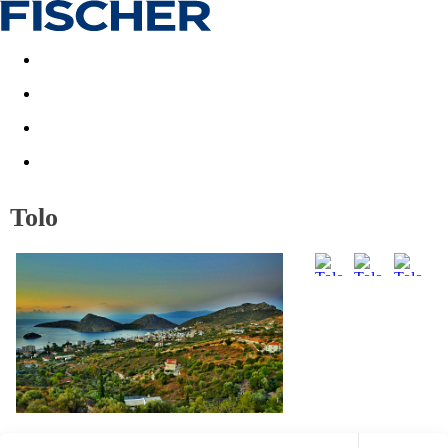
Akční nabídky
Last minute
First minute - Exotika a zim
Tolo