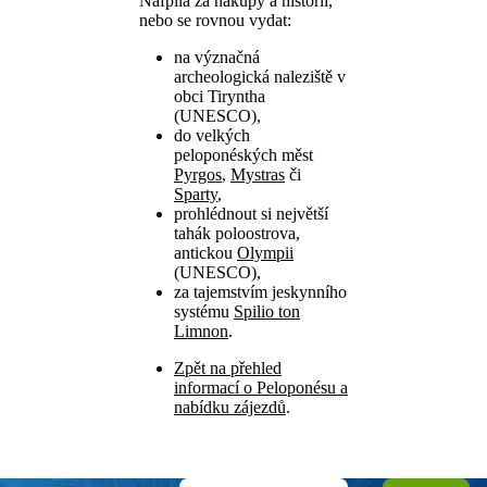
Nafplia za nákupy a historií,
nebo se rovnou vydat:
na význačná
archeologická naleziště v
obci Tiryntha
(UNESCO),
do velkých
peloponéských měst
Pyrgos
,
Mystras
či
Sparty
,
prohlédnout si největší
tahák poloostrova,
antickou
Olympii
(UNESCO),
za tajemstvím jeskynního
systému
Spilio ton
Limnon
.
Zpět na přehled
informací o Peloponésu a
nabídku zájezdů
.